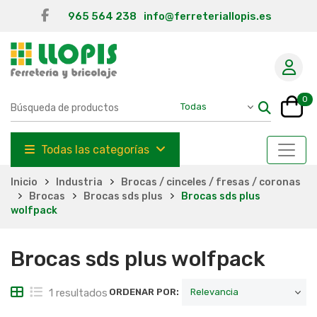
965 564 238
info@ferreteriallopis.es
0
Todas las categorías
Inicio
Industria
Brocas / cinceles / fresas / coronas
Brocas
Brocas sds plus
Brocas sds plus
wolfpack
Brocas sds plus wolfpack
1 resultados
ORDENAR POR: