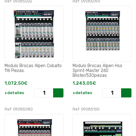
Ref: 09085002
Ref: 09085090
Modulo Brocas Alpen Cobalto
Modulo Brocas Alpen Hss
116 Piezas.
Sprint-Master 260
Blister/530piezas.
1.072,50€
1.243,05€
+detalles
+detalles
Ref: 09085080
Ref: 09085100