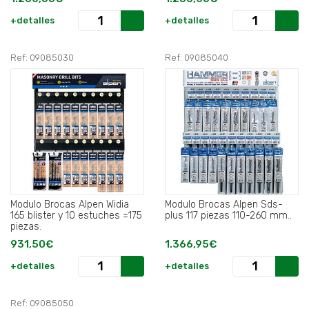
+detalles
+detalles
Ref: 09085030
Ref: 09085040
Modulo Brocas Alpen Widia
Modulo Brocas Alpen Sds-
165 blister y 10 estuches =175
plus 117 piezas 110-260 mm..
piezas.
931,50€
1.366,95€
+detalles
+detalles
Ref: 09085050