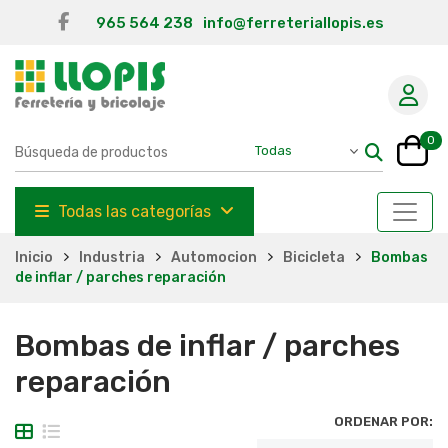
965 564 238
info@ferreteriallopis.es
0
Todas las categorías
Inicio
Industria
Automocion
Bicicleta
Bombas
de inflar / parches reparación
Bombas de inflar / parches
reparación
ORDENAR POR: