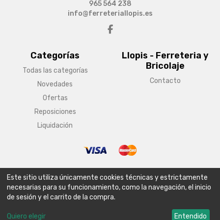
965 564 238
info@ferreteriallopis.es
Categorías
Llopis - Ferreteria y
Bricolaje
Todas las categorías
Contacto
Novedades
Ofertas
Reposiciones
Liquidación
© Copyright 2026 Llopis - Ferreteria y Bricolaje
Este sitio utiliza únicamente cookies técnicas y estrictamente
Aviso legal
Condiciones generales de venta
Política de envío
necesarias para su funcionamiento, como la navegación, el inicio
de sesión y el carrito de la compra.
Política de privacidad
Política de cookies
Configurar cookies
Quiero elegir
Entendido