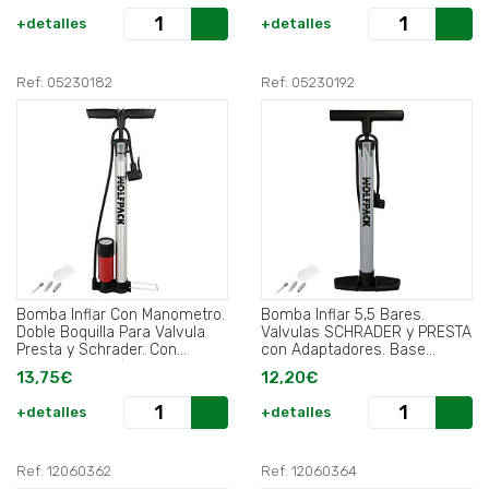
+detalles
+detalles
Ref: 05230182
Ref: 05230192
Bomba Inflar Con Manometro.
Bomba Inflar 5,5 Bares.
Doble Boquilla Para Valvula
Valvulas SCHRADER y PRESTA
Presta y Schrader. Con
con Adaptadores. Base
Adaptadores. Ø 32 x 500
Plastico.
13,75€
12,20€
mm..
+detalles
+detalles
Ref: 12060362
Ref: 12060364