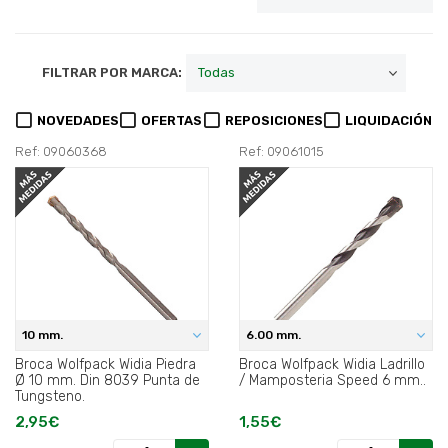
FILTRAR POR MARCA:
NOVEDADES
OFERTAS
REPOSICIONES
LIQUIDACIÓN
Ref: 09060368
Ref: 09061015
10 mm.
6.00 mm.
Broca Wolfpack Widia Piedra
Broca Wolfpack Widia Ladrillo
Ø 10 mm. Din 8039 Punta de
/ Mamposteria Speed 6 mm..
Tungsteno.
2,95€
1,55€