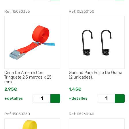
Ref: 15030355
Ref: 05260150
Cinta De Amarre Con
Gancho Para Pulpo De Goma
Trinquete 2,5 metros x 25
(2 unidades).
mm. .
2,95€
1,45€
+detalles
+detalles
Ref: 15030350
Ref: 05260140