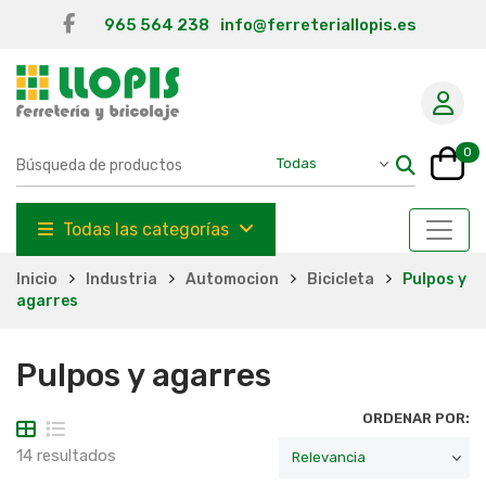
965 564 238
info@ferreteriallopis.es
0
Todas las categorías
Inicio
Industria
Automocion
Bicicleta
Pulpos y
agarres
Pulpos y agarres
ORDENAR POR:
14 resultados