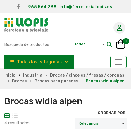
965 564 238
info@ferreteriallopis.es
0
Todas las categorías
Inicio
Industria
Brocas / cinceles / fresas / coronas
Brocas
Brocas para paredes
Brocas widia alpen
Brocas widia alpen
ORDENAR POR:
4 resultados