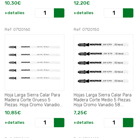
Hoja Cromo Vanadio 58.
10,30€
12,20€
Vastago T Universal..
+detalles
+detalles
Ref: 07120160
Ref: 07120150
Hoja Larga Sierra Calar Para
Hojas Larga Sierra Calar Para
Madera Corte Grueso 5
Madera Corte Medio 5 Piezas.
Piezas. Hoja Cromo Vanadio
Hoja Cromo Vanadio 58.
58. Vastago T Universal..
Vastago T Universal.
10,85€
7,25€
+detalles
+detalles