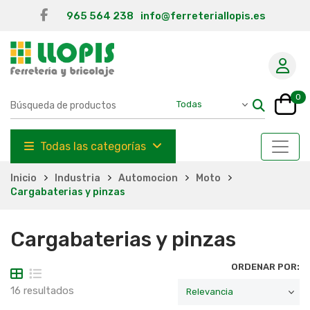
965 564 238
info@ferreteriallopis.es
0
Todas las categorías
Inicio
Industria
Automocion
Moto
Cargabaterias y pinzas
Cargabaterias y pinzas
ORDENAR POR:
16 resultados