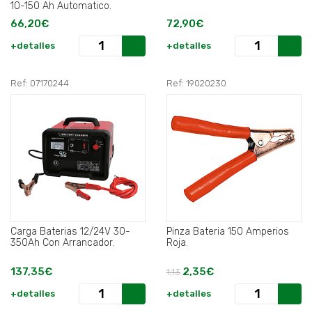
10-150 Ah Automatico.
66,20€
72,90€
+detalles
+detalles
Ref: 07170244
Ref: 19020230
Carga Baterias 12/24V 30-
Pinza Bateria 150 Amperios
350Ah Con Arrancador.
Roja.
137,35€
2,35€
1,13
+detalles
+detalles