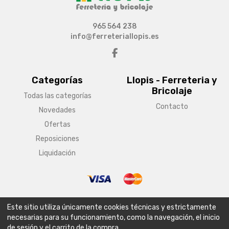
965 564 238
info@ferreteriallopis.es
Categorías
Llopis - Ferreteria y
Bricolaje
Todas las categorías
Contacto
Novedades
Ofertas
Reposiciones
Liquidación
© Copyright 2026 Llopis - Ferreteria y Bricolaje
Este sitio utiliza únicamente cookies técnicas y estrictamente
Aviso legal
Condiciones generales de venta
Política de envío
necesarias para su funcionamiento, como la navegación, el inicio
de sesión y el carrito de la compra.