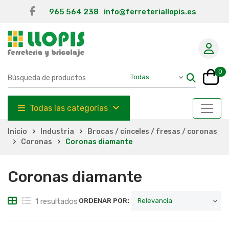
965 564 238
info@ferreteriallopis.es
0
Todas las categorías
Inicio
Industria
Brocas / cinceles / fresas / coronas
Coronas
Coronas diamante
Coronas diamante
1 resultados
ORDENAR POR: