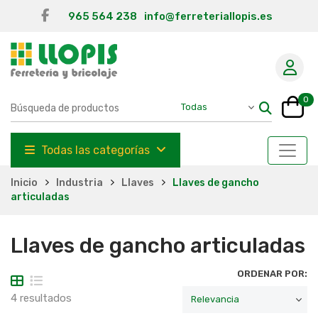
965 564 238
info@ferreteriallopis.es
0
Todas las categorías
Inicio
Industria
Llaves
Llaves de gancho
articuladas
Llaves de gancho articuladas
ORDENAR POR:
4 resultados