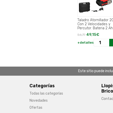
Taladro Atornillador 20
Con 2 Velocidades y
Percutor. Bateria 2 Ah
Par Apriete 50 Nm..
49,15€
56,79
+detalles
Este sitio puede incl
Categorías
Llopi
Brico
Todas las categorías
Conta
Novedades
Ofertas