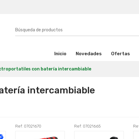
(activo)
Inicio
Novedades
Ofertas
ctroportatiles con batería intercambiable
batería intercambiable
Ref: 07021670
Ref: 07021665
Re
d