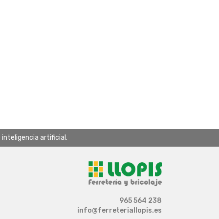
teligencia artificial.
965 564 238
info@ferreteriallopis.es