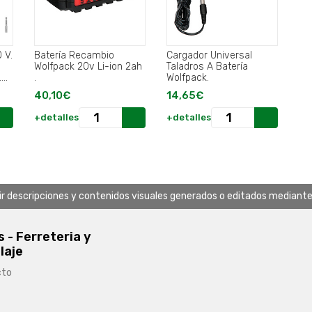
 V.
Batería Recambio
Cargador Universal
Wolfpack 20v Li-ion 2ah
Taladros A Batería
.
.
Wolfpack.
40,10€
14,65€
+detalles
+detalles
uir descripciones y contenidos visuales generados o editados mediante in
s - Ferreteria y
laje
cto