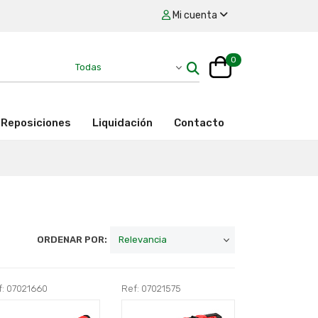
Mi cuenta
0
Reposiciones
Liquidación
Contacto
ORDENAR POR:
f: 07021660
Ref: 07021575