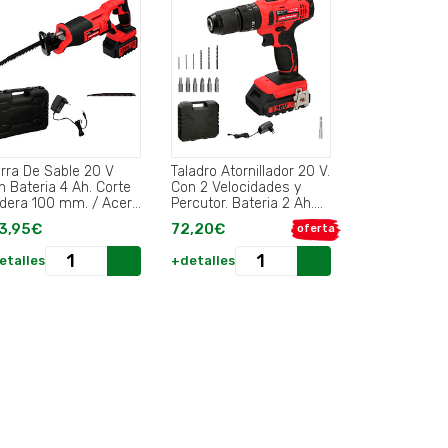
erra De Sable 20 V
Taladro Atornillador 20 V.
n Bateria 4 Ah. Corte
Con 2 Velocidades y
dera 100 mm. / Acero
Percutor. Bateria 2 Ah.
mm..
Par Apriete 35 Nm..
3,95€
72,20€
oferta
etalles
+detalles