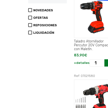
NOVEDADES
OFERTAS
REPOSICIONES
LIQUIDACIÓN
Taladro Atornillador
Percutor 20V Compa
con Maletín..
83,90€
+detalles
Ref: 07021580