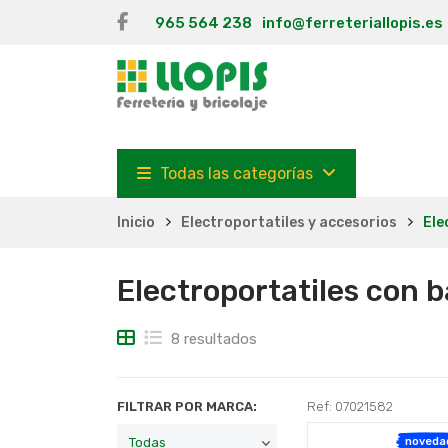
965 564 238
info@ferreteriallopis.es
Todas las categorías
Inicio
Electroportatiles y accesorios
Ele
Electroportatiles con 
8 resultados
FILTRAR POR MARCA:
Ref: 07021582
noveda