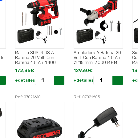
Martillo SDS PLUS A
Amoladora A Bateria 20
Si
cto
Bateria 20 Volt. Con
Volt. Con Bateria 4.0 Ah.
Co
Bateria 4.0 Ah. 1.400
Ø 115 mm. 7.000 R.P.M..
Ma
R.P.M..
6 
172,35€
129,60€
13
+detalles
+detalles
+d
Ref: 07021610
Ref: 07021605