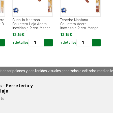
ero
Cuchillo Montana
Tenedor Montana
 18
Chuletero Hoja Acero
Chuletero Acero
Inoxidable 9 cm. Mango
Inoxidable 9 cm. Mango
Madera (Blister 3
Madera (Blister 3
13,15€
13,15€
Piezas).
Piezas).
+detalles
+detalles
uir descripciones y contenidos visuales generados o editados mediante in
s - Ferreteria y
laje
cto