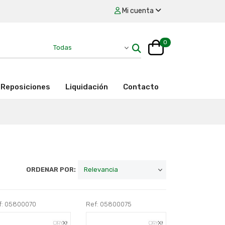
Mi cuenta
0
Reposiciones
Liquidación
Contacto
ORDENAR POR:
f: 05800070
Ref: 05800075