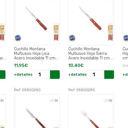
Cuchillo Montana
Cuchillo Montana
Cu
Multiusos Hoja Lisa
Multiusos Hoja Sierra
Ho
go
Acero Inoxidable 11 cm.
Acero Inoxidable 11 cm.
cm
Mango Madera (Blister 3
Mango Madera (Blister 3
11,95€
10,40€
3,1
piezas).
piezas).
+detalles
+detalles
+d
Ref: 05800280
Ref: 05800285