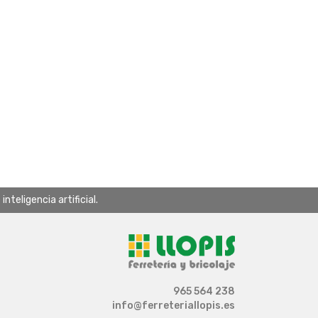
teligencia artificial.
965 564 238
info@ferreteriallopis.es