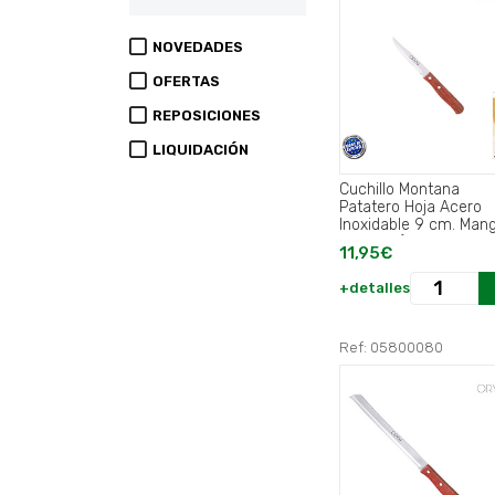
NOVEDADES
OFERTAS
REPOSICIONES
LIQUIDACIÓN
Cuchillo Montana
Patatero Hoja Acero
Inoxidable 9 cm. Man
madera (Blister 3
11,95€
piezas).
+detalles
Ref: 05800080