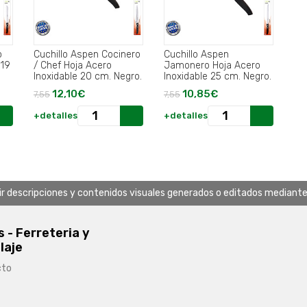
o
Cuchillo Aspen Cocinero
Cuchillo Aspen
 19
/ Chef Hoja Acero
Jamonero Hoja Acero
Inoxidable 20 cm. Negro.
Inoxidable 25 cm. Negro.
12,10€
10,85€
7,55
7,55
+detalles
+detalles
uir descripciones y contenidos visuales generados o editados mediante in
s - Ferreteria y
laje
cto