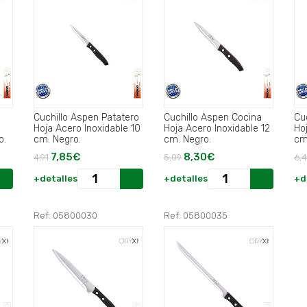
Cuchillo Aspen Patatero
Cuchillo Aspen Cocina
Cu
Hoja Acero Inoxidable 10
Hoja Acero Inoxidable 12
Ho
o.
cm. Negro.
cm. Negro.
cm
7,85€
8,30€
4,91
5,09
6,
+detalles
+detalles
+d
Ref: 05800030
Ref: 05800035