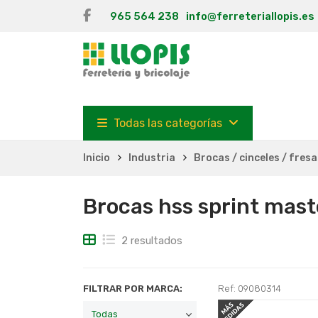
965 564 238
info@ferreteriallopis.es
Todas las categorías
Inicio
Industria
Brocas / cinceles / fres
Brocas hss sprint mast
2 resultados
FILTRAR POR MARCA:
Ref: 09080314