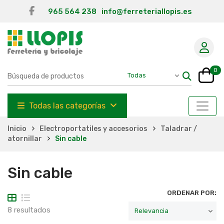
965 564 238
info@ferreteriallopis.es
0
Todas las categorías
Inicio
Electroportatiles y accesorios
Taladrar /
atornillar
Sin cable
Sin cable
ORDENAR POR:
8 resultados