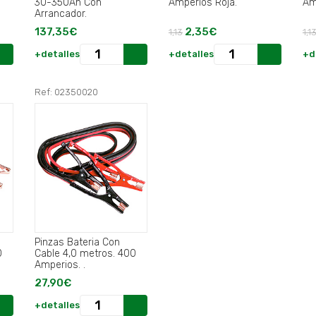
30-350Ah Con
Amperios Roja.
Am
Arrancador.
137,35€
2,35€
1,13
1,1
+detalles
+detalles
+d
Ref: 02350020
Pinzas Bateria Con
0
Cable 4,0 metros. 400
Amperios. .
27,90€
+detalles