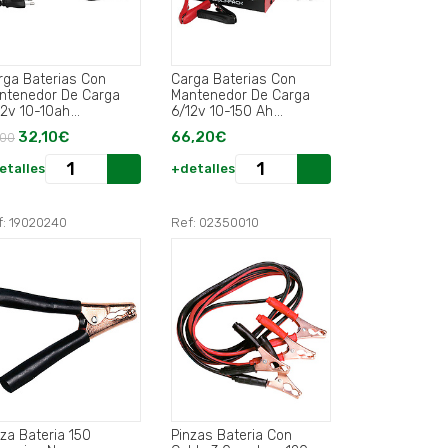
rga Baterias Con
Carga Baterias Con
ntenedor De Carga
Mantenedor De Carga
12v 10-10ah
6/12v 10-150 Ah
tomatico.
Automatico.
32,10€
66,20€
,00
etalles
+detalles
f: 19020240
Ref: 02350010
nza Bateria 150
Pinzas Bateria Con