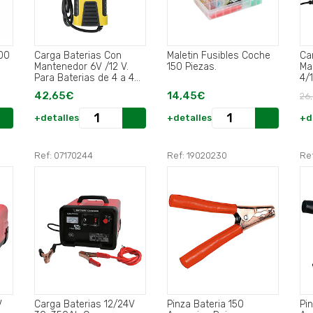
200
Carga Baterias Con
Maletin Fusibles Coche
Ca
Mantenedor 6V /12 V.
150 Piezas.
Ma
Para Baterias de 4 a 40
4/
Ah..
Au
42,65€
14,45€
26
+detalles
+detalles
+d
Ref: 07170244
Ref: 19020230
Re
V
Carga Baterias 12/24V
Pinza Bateria 150
Pi