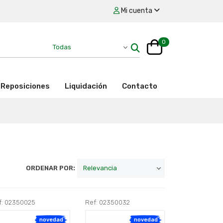
Mi cuenta
0
Reposiciones
Liquidación
Contacto
ORDENAR POR:
f: 02350025
Ref: 02350032
novedad
novedad