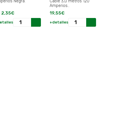
perios Negra.
Cable 3,0 metros 120
Amperios..
2,35€
19,55€
3
etalles
+detalles