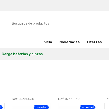
(activo)
Inicio
Novedades
Ofertas
Carga baterias y pinzas
s
Ref: 02350035
Ref: 02350027
Re
d
novedad
novedad