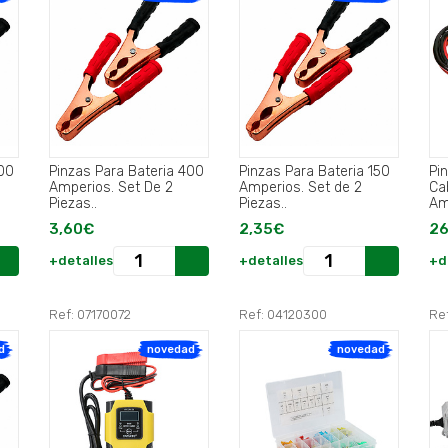
500
Pinzas Para Bateria 400
Pinzas Para Bateria 150
Pi
Amperios. Set De 2
Amperios. Set de 2
Ca
Piezas..
Piezas..
Am
3,60€
2,35€
26
+detalles
+detalles
+d
Ref: 07170072
Ref: 04120300
Re
d
novedad
novedad