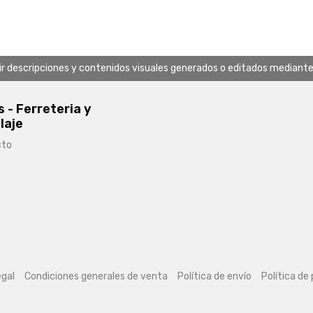
uir descripciones y contenidos visuales generados o editados mediante in
s - Ferreteria y
laje
cto
egal
Condiciones generales de venta
Política de envío
Política de