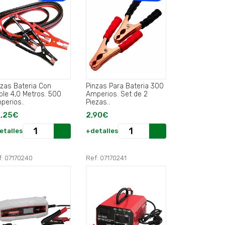
nzas Bateria Con
Pinzas Para Bateria 300
ble 4,0 Metros. 500
Amperios. Set de 2
perios..
Piezas..
,25€
2,90€
etalles
+detalles
f: 07170240
Ref: 07170241