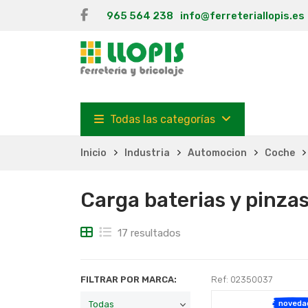
965 564 238
info@ferreteriallopis.es
Todas las categorías
Inicio
Industria
Automocion
Coche
Carga baterias y pinza
17 resultados
FILTRAR POR MARCA:
Ref: 02350037
noveda