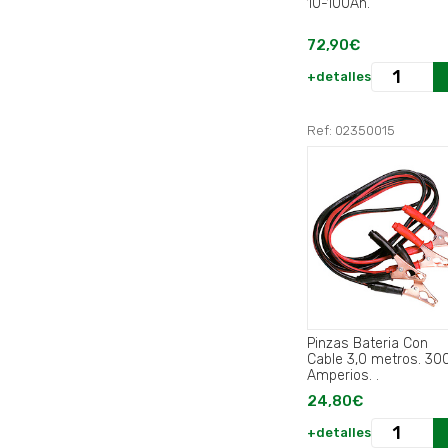
10-100Ah.
72,90€
+detalles
Ref: 02350015
Pinzas Bateria Con
Cable 3,0 metros. 30
Amperios. .
24,80€
+detalles