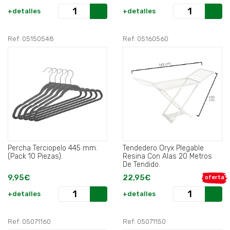
+detalles
+detalles
Ref: 05150548
Ref: 05160560
Percha Terciopelo 445 mm.
Tendedero Oryx Plegable
(Pack 10 Piezas).
Resina Con Alas 20 Metros
De Tendido.
9,95€
22,95€
oferta
+detalles
+detalles
Ref: 05071160
Ref: 05071150