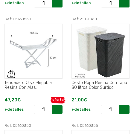
+detalles
+detalles
Ref: 05160550
Ref: 21030410
Tendedero Oryx Plegable
Cesto Ropa Resina Con Tapa
Resina Con Alas.
80 litros Color Surtido.
47,20€
21,00€
oferta
+detalles
+detalles
Ref: 05160350
Ref: 05160355