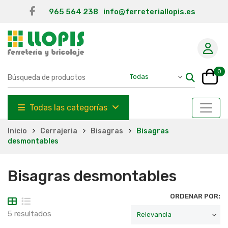
965 564 238
info@ferreteriallopis.es
0
Todas las categorías
Inicio
Cerrajeria
Bisagras
Bisagras
desmontables
Bisagras desmontables
ORDENAR POR:
5 resultados