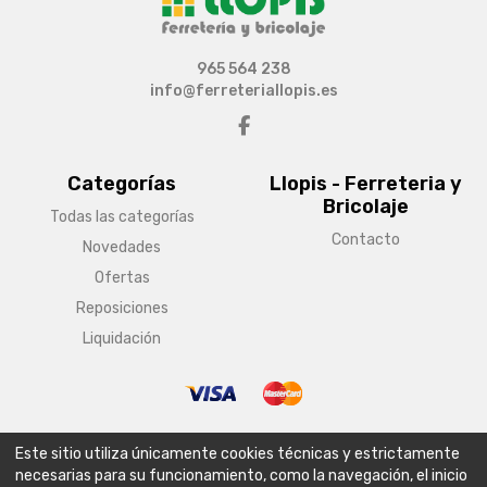
965 564 238
info@ferreteriallopis.es
Categorías
Llopis - Ferreteria y
Bricolaje
Todas las categorías
Contacto
Novedades
Ofertas
Reposiciones
Liquidación
© Copyright 2026 Llopis - Ferreteria y Bricolaje
Este sitio utiliza únicamente cookies técnicas y estrictamente
Aviso legal
Condiciones generales de venta
Política de envío
necesarias para su funcionamiento, como la navegación, el inicio