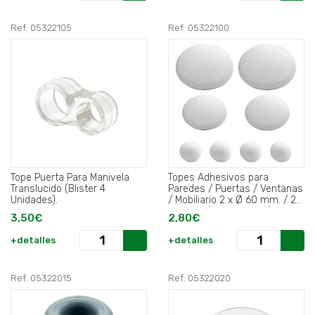
Ref: 05322105
Ref: 05322100
Tope Puerta Para Manivela
Topes Adhesivos para
Translucido (Blister 4
Paredes / Puertas / Ventanas
Unidades).
/ Mobiliario 2 x Ø 60 mm. / 2 x
40 mm. / 4 x 22 mm. (Blister
3,50€
2,80€
8 piezas) .
+detalles
+detalles
Ref: 05322015
Ref: 05322020