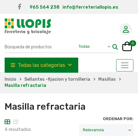
965 564 238
info@ferreteriallopis.es
0
Todas las categorías
Inicio
Sellantes -fijacion y tornilleria
Masillas
Masilla refractaria
Masilla refractaria
ORDENAR POR:
4 resultados