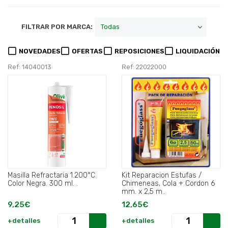
FILTRAR POR MARCA:
NOVEDADES
OFERTAS
REPOSICIONES
LIQUIDACIÓN
Ref: 14040013
Ref: 22022000
Masilla Refractaria 1.200°C.
Kit Reparacion Estufas /
Color Negra. 300 ml. .
Chimeneas, Cola + Cordon 6
mm. x 2,5 m..
9,25€
12,65€
+detalles
+detalles