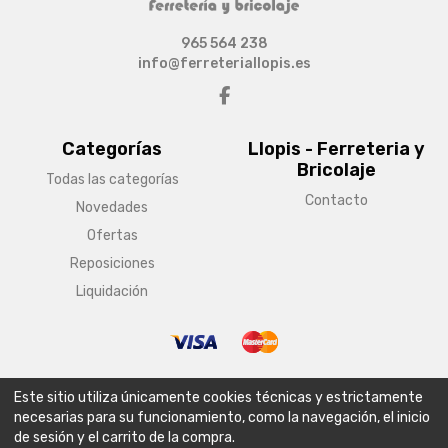
965 564 238
info@ferreteriallopis.es
Categorías
Llopis - Ferreteria y
Bricolaje
Todas las categorías
Contacto
Novedades
Ofertas
Reposiciones
Liquidación
© Copyright 2026 Llopis - Ferreteria y Bricolaje
Este sitio utiliza únicamente cookies técnicas y estrictamente
Aviso legal
Condiciones generales de venta
Política de envío
necesarias para su funcionamiento, como la navegación, el inicio
de sesión y el carrito de la compra.
Política de privacidad
Política de cookies
Configurar cookies