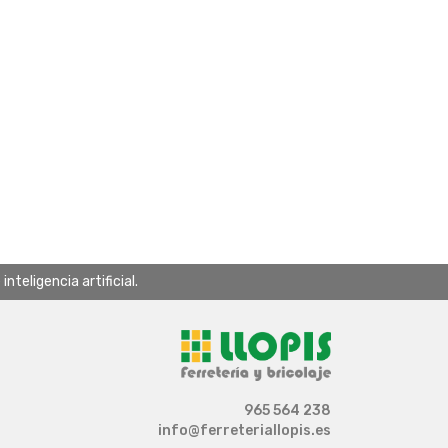
teligencia artificial.
965 564 238
info@ferreteriallopis.es