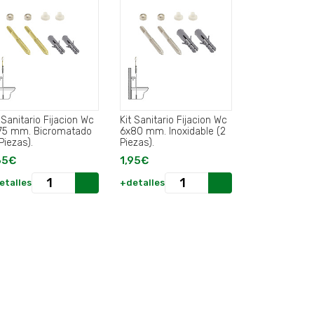
 Sanitario Fijacion Wc
Kit Sanitario Fijacion Wc
75 mm. Bicromatado
6x80 mm. Inoxidable (2
Piezas).
Piezas).
65€
1,95€
etalles
+detalles