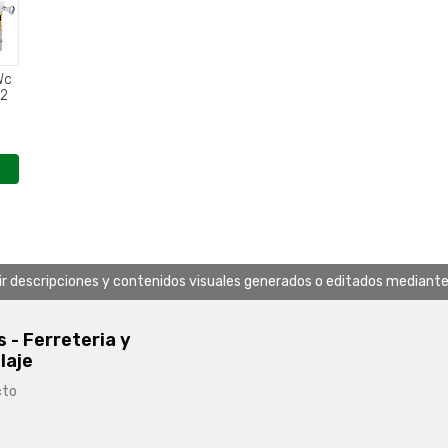
Wc
(2
uir descripciones y contenidos visuales generados o editados mediante in
s - Ferreteria y
laje
cto