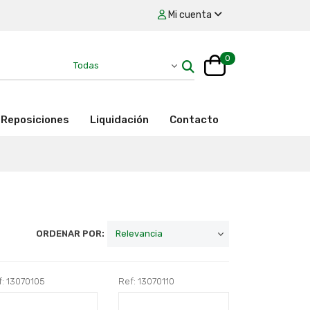
Mi cuenta
0
Reposiciones
Liquidación
Contacto
ORDENAR POR:
f: 13070105
Ref: 13070110