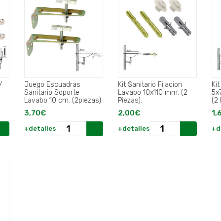
/
Juego Escuadras
Kit Sanitario Fijacion
Kit
.
Sanitario Soporte
Lavabo 10x110 mm. (2
5x
Lavabo 10 cm. (2piezas).
Piezas).
(2 
3,70€
2,00€
1,
+detalles
+detalles
+d