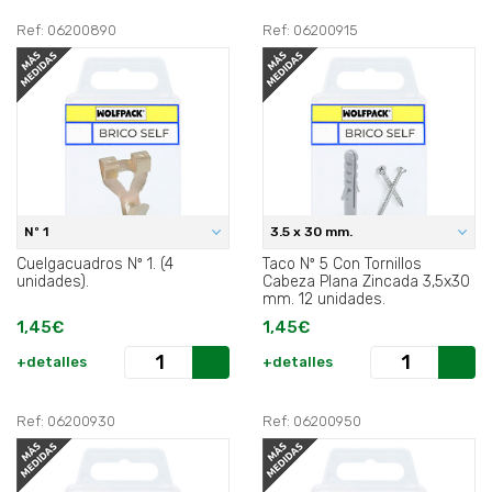
Ref: 06200890
Ref: 06200915
Nº 1
3.5 x 30 mm.
Cuelgacuadros Nº 1. (4
Taco Nº 5 Con Tornillos
unidades).
Cabeza Plana Zincada 3,5x30
mm. 12 unidades.
1,45€
1,45€
+detalles
+detalles
Ref: 06200930
Ref: 06200950