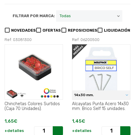
FILTRAR POR MARCA:
NOVEDADES
OFERTAS
REPOSICIONES
LIQUIDACIÓN
Ref: 03081300
Ref: 06200500
14x30 mm.
Chinchetas Colores Surtidos
Alcayatas Punta Acero 14x30
(Caja 70 Unidades).
mm. Brico Self 15 unidades.
1,65€
1,45€
+detalles
+detalles