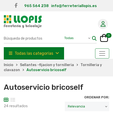
965 564 238
info@ferreteriallopis.es
0
Todas las categorías
Inicio
Sellantes -fijacion y tornilleria
Tornilleria y
clavazon
Autoservicio bricoself
Autoservicio bricoself
ORDENAR POR:
24 resultados