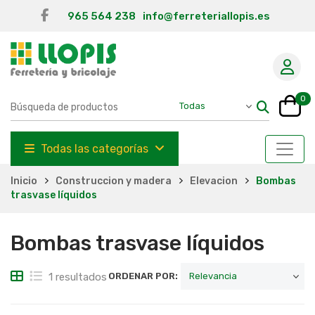
965 564 238
info@ferreteriallopis.es
0
Todas las categorías
Inicio
Construccion y madera
Elevacion
Bombas
trasvase líquidos
Bombas trasvase líquidos
1 resultados
ORDENAR POR: