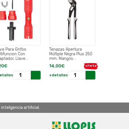
ave Para Grifos
Tenazas Apertura
ltifuncion Con
Múltiple Negra Plus 250
aptador, Llave
mm. Mangos
xagonal y Extractor
Engomados DIN 8976.
20€
14,00€
oferta
Tornillos.
etalles
+detalles
teligencia artificial.