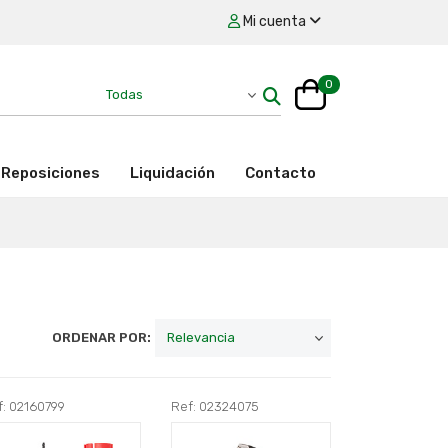
Mi cuenta
0
Reposiciones
Liquidación
Contacto
ORDENAR POR:
f: 02160799
Ref: 02324075