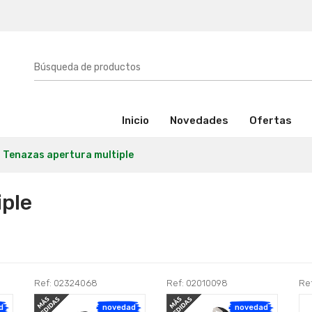
(activo)
Inicio
Novedades
Ofertas
Tenazas apertura multiple
iple
Ref: 02324068
Ref: 02010098
Re
d
novedad
novedad