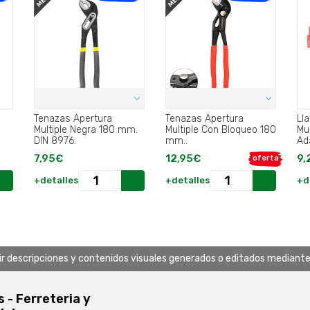
Tenazas Apertura
Tenazas Apertura
Ll
Multiple Negra 180 mm.
Multiple Con Bloqueo 180
Mu
DIN 8976.
mm..
Ad
He
7,95€
12,95€
9,
oferta
de 
+detalles
+detalles
+d
uir descripciones y contenidos visuales generados o editados mediante in
s - Ferreteria y