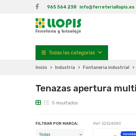
965 564 238
info@ferreteriallopis.es
Todas las categorías
Inicio
Industria
Fontaneria industrial
Tenazas apertura mult
5 resultados
FILTRAR POR MARCA:
Ref: 02324080
noveda