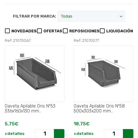
FILTRAR POR MARCA:
NOVEDADES
OFERTAS
REPOSICIONES
LIQUIDACIÓN
Ref: 21070067
Ref: 21070077
Gaveta Apilable Gris Nº53
Gaveta Apilable Gris Nº58
336x160x130 mm..
500x303x200 mm..
5,75€
18,75€
+detalles
+detalles