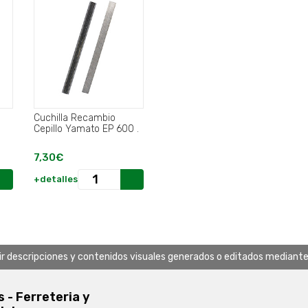
Cuchilla Recambio
Cepillo Yamato EP 600 .
7,30€
+detalles
uir descripciones y contenidos visuales generados o editados mediante in
s - Ferreteria y