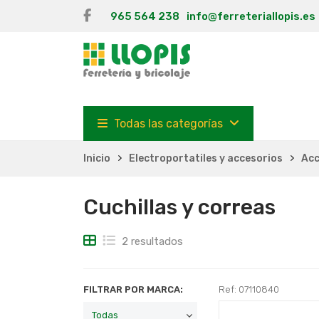
965 564 238
info@ferreteriallopis.es
Todas las categorías
Inicio
Electroportatiles y accesorios
Acc
Cuchillas y correas
2 resultados
FILTRAR POR MARCA:
Ref: 07110840