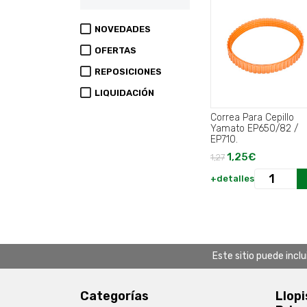
NOVEDADES
OFERTAS
REPOSICIONES
LIQUIDACIÓN
Correa Para Cepillo
Yamato EP650/82 /
EP710.
1,25€
1,27
+detalles
Este sitio puede incl
Categorías
Llopi