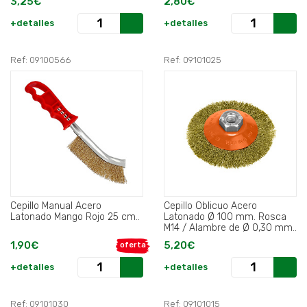
3,25€
2,80€
+detalles
+detalles
Ref: 09100566
Ref: 09101025
Cepillo Manual Acero
Cepillo Oblicuo Acero
Latonado Mango Rojo 25 cm..
Latonado Ø 100 mm. Rosca
M14 / Alambre de Ø 0,30 mm..
1,90€
5,20€
oferta
+detalles
+detalles
Ref: 09101030
Ref: 09101015