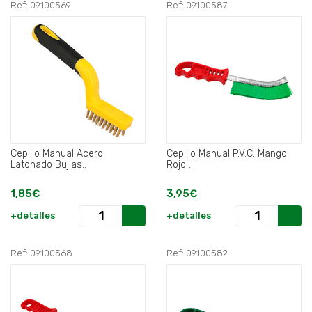
Ref: 09100569
Ref: 09100587
Cepillo Manual Acero
Cepillo Manual P.V.C. Mango
Latonado Bujias..
Rojo .
1,85€
3,95€
+detalles
+detalles
Ref: 09100568
Ref: 09100582