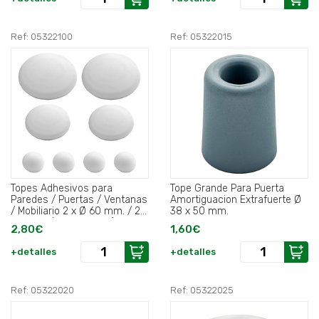
Ref: 05322100
Ref: 05322015
Topes Adhesivos para
Tope Grande Para Puerta
Paredes / Puertas / Ventanas
Amortiguacion Extrafuerte Ø
/ Mobiliario 2 x Ø 60 mm. / 2 x
38 x 50 mm.
40 mm. / 4 x 22 mm. (Blister
2,80€
1,60€
8 piezas) .
+detalles
+detalles
Ref: 05322020
Ref: 05322025