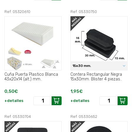
Ref: 05320610
Ref: 05330750
15x30 mm.
Cuña Puerta Plastico Blanca
Contera Rectangular Negra
43x20x14 (alt.) mm..
15x30mm. Blister 4 piezas..
0,50€
1,95€
+detalles
+detalles
Ref: 05330704
Ref: 05330652