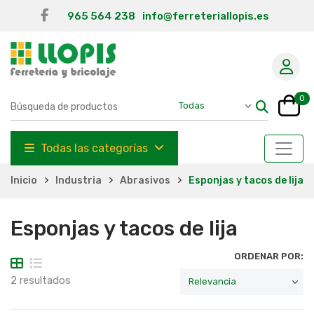
965 564 238
info@ferreteriallopis.es
0
Todas las categorías
Inicio
Industria
Abrasivos
Esponjas y tacos de lija
Esponjas y tacos de lija
ORDENAR POR:
2 resultados