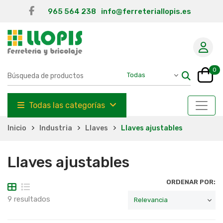
965 564 238
info@ferreteriallopis.es
0
Todas las categorías
Inicio
Industria
Llaves
Llaves ajustables
Llaves ajustables
ORDENAR POR:
9 resultados