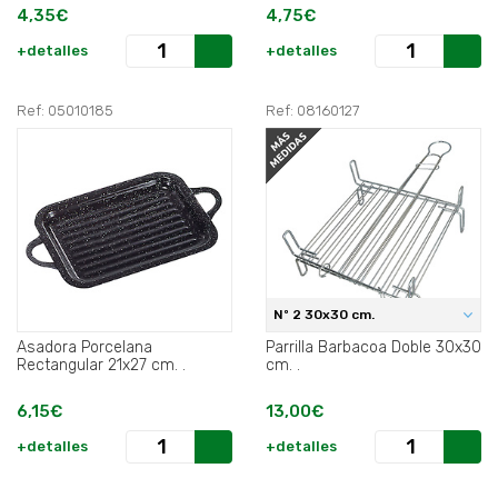
4,35€
4,75€
+detalles
+detalles
Ref: 05010185
Ref: 08160127
Nº 2 30x30 cm.
Asadora Porcelana
Parrilla Barbacoa Doble 30x30
Rectangular 21x27 cm. .
cm. .
6,15€
13,00€
+detalles
+detalles