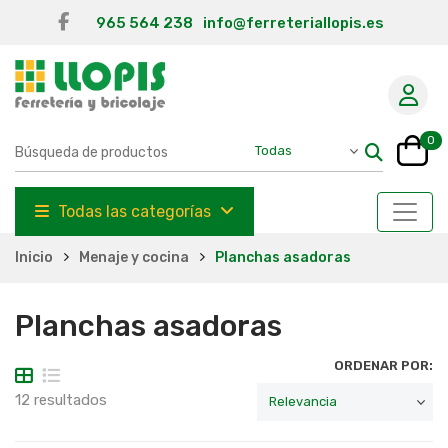
965 564 238
info@ferreteriallopis.es
0
Todas las categorías
Inicio
Menaje y cocina
Planchas asadoras
Planchas asadoras
ORDENAR POR:
12 resultados