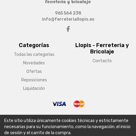
965 564 238
info@ferreteriallopis.es
Categorías
Llopis - Ferreteria y
Bricolaje
Todas las categorías
Contacto
Novedades
Ofertas
Reposiciones
Liquidación
© Copyright 2026 Llopis - Ferreteria y Bricolaje
Este sitio utiliza únicamente cookies técnicas y estrictamente
Aviso legal
Condiciones generales de venta
Política de envío
necesarias para su funcionamiento, como la navegación, el inicio
de sesión y el carrito de la compra.
Política de privacidad
Política de cookies
Configurar cookies