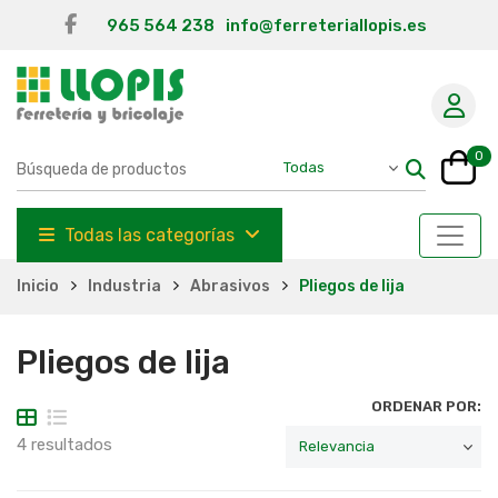
965 564 238
info@ferreteriallopis.es
0
Todas las categorías
Inicio
Industria
Abrasivos
Pliegos de lija
Pliegos de lija
ORDENAR POR:
4 resultados