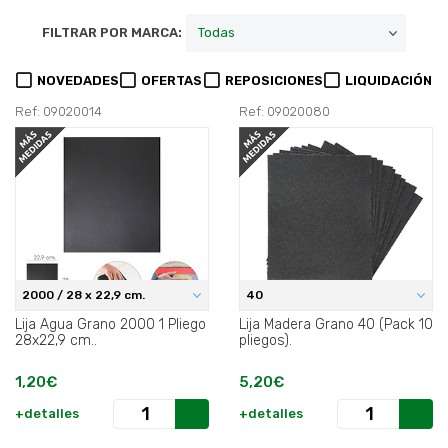
FILTRAR POR MARCA:
NOVEDADES
OFERTAS
REPOSICIONES
LIQUIDACIÓN
Ref: 09020014
Ref: 09020080
2000 / 28 x 22,9 cm.
40
Lija Agua Grano 2000 1 Pliego
Lija Madera Grano 40 (Pack 10
28x22,9 cm..
pliegos).
1,20€
5,20€
+detalles
+detalles