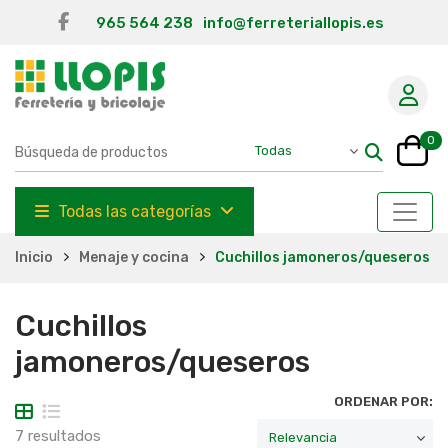
965 564 238
info@ferreteriallopis.es
0
Todas las categorías
Inicio
Menaje y cocina
Cuchillos jamoneros/queseros
Cuchillos
jamoneros/queseros
ORDENAR POR:
7 resultados