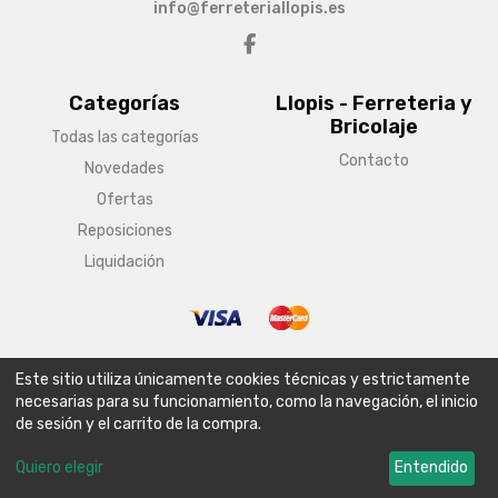
info@ferreteriallopis.es
Categorías
Llopis - Ferreteria y
Bricolaje
Todas las categorías
Contacto
Novedades
Ofertas
Reposiciones
Liquidación
© Copyright 2026 Llopis - Ferreteria y Bricolaje
Este sitio utiliza únicamente cookies técnicas y estrictamente
Aviso legal
Condiciones generales de venta
Política de envío
necesarias para su funcionamiento, como la navegación, el inicio
de sesión y el carrito de la compra.
Política de privacidad
Política de cookies
Configurar cookies
Quiero elegir
Entendido