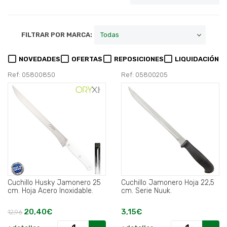
FILTRAR POR MARCA:
NOVEDADES
OFERTAS
REPOSICIONES
LIQUIDACIÓN
Ref: 05800850
Ref: 05800205
Cuchillo Husky Jamonero 25
Cuchillo Jamonero Hoja 22,5
cm. Hoja Acero Inoxidable.
cm. Serie Nuuk.
20,40€
3,15€
12,96