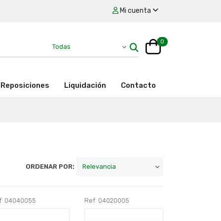
Mi cuenta
0
Reposiciones
Liquidación
Contacto
ORDENAR POR:
f: 04040055
Ref: 04020005