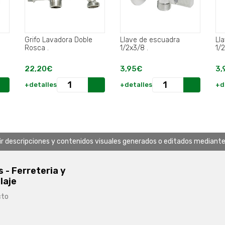
Grifo Lavadora Doble
Llave de escuadra
Ll
Rosca .
1/2x3/8 .
22,20€
3,95€
3,
+detalles
+detalles
+d
uir descripciones y contenidos visuales generados o editados mediante in
s - Ferreteria y
laje
cto