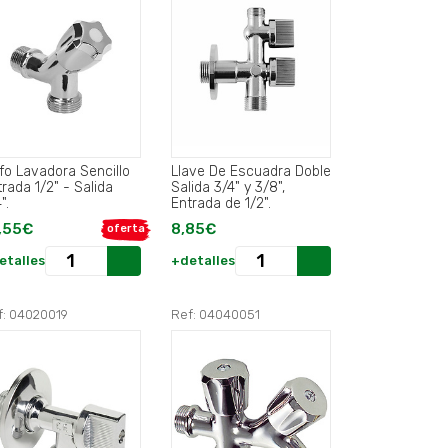
ifo Lavadora Sencillo
Llave De Escuadra Doble
rada 1/2" - Salida
Salida 3/4" y 3/8",
".
Entrada de 1/2".
,55€
8,85€
oferta
etalles
+detalles
f: 04020019
Ref: 04040051