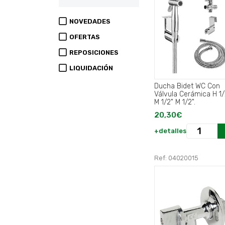
NOVEDADES
OFERTAS
REPOSICIONES
LIQUIDACIÓN
Ducha Bidet WC Con
Válvula Cerámica H 1/
M 1/2" M 1/2".
20,30€
+detalles
Ref: 04020015