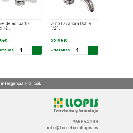
ave de escuadra
Grifo Lavadora Doble
1/2x1/2 .
1/2" .
95€
22,95€
etalles
+detalles
teligencia artificial.
965 564 238
info@ferreteriallopis.es