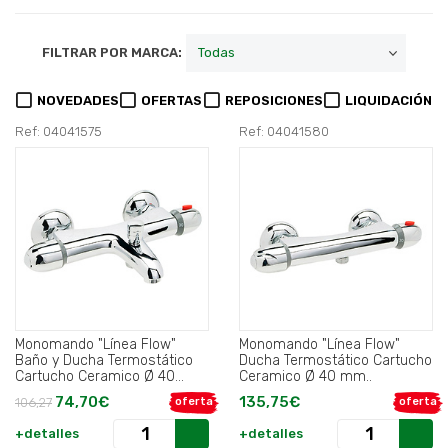
FILTRAR POR MARCA:
NOVEDADES
OFERTAS
REPOSICIONES
LIQUIDACIÓN
Ref: 04041575
Ref: 04041580
Monomando "Línea Flow"
Monomando "Línea Flow"
Baño y Ducha Termostático
Ducha Termostático Cartucho
Cartucho Ceramico Ø 40
Ceramico Ø 40 mm..
mm..
74,70€
135,75€
106,27
oferta
oferta
+detalles
+detalles