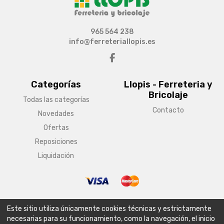
965 564 238
info@ferreteriallopis.es
Categorías
Llopis - Ferreteria y
Bricolaje
Todas las categorías
Contacto
Novedades
Ofertas
Reposiciones
Liquidación
© Copyright 2026 Llopis - Ferreteria y Bricolaje
Este sitio utiliza únicamente cookies técnicas y estrictamente
Aviso legal
Condiciones generales de venta
Política de envío
necesarias para su funcionamiento, como la navegación, el inicio