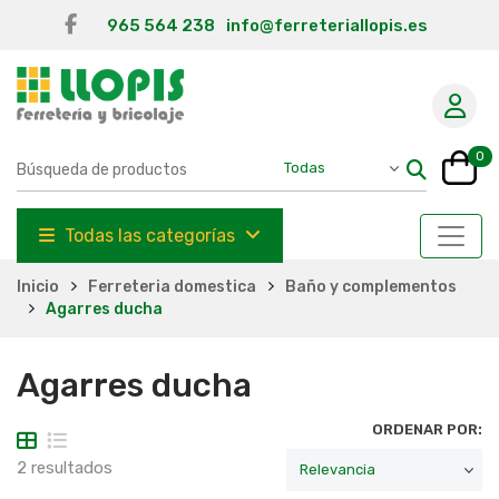
965 564 238
info@ferreteriallopis.es
0
Todas las categorías
Inicio
Ferreteria domestica
Baño y complementos
Agarres ducha
Agarres ducha
ORDENAR POR:
2 resultados