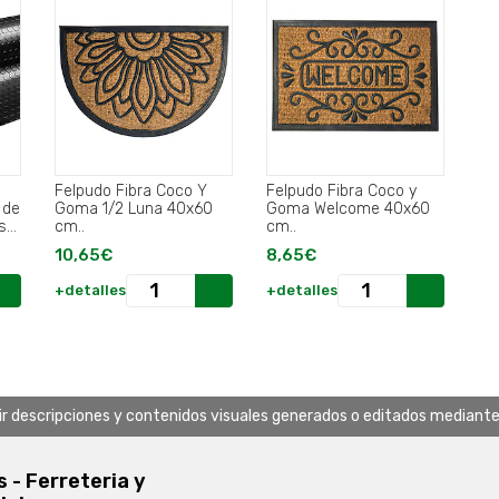
Felpudo Fibra Coco Y
Felpudo Fibra Coco y
 de
Goma 1/2 Luna 40x60
Goma Welcome 40x60
Uso
cm..
cm..
10,65€
8,65€
+detalles
+detalles
uir descripciones y contenidos visuales generados o editados mediante in
s - Ferreteria y