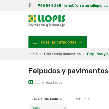
965 564 238
info@ferreteriallopis.es
Todas las categorías
Inicio
Ferreteria domestica
Felpudos y 
Felpudos y pavimentos
3 resultados
FILTRAR POR MARCA:
Ref: 05292000