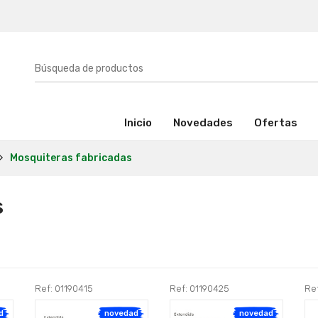
(activo)
Inicio
Novedades
Ofertas
Mosquiteras fabricadas
s
Ref: 01190415
Ref: 01190425
Re
d
novedad
novedad