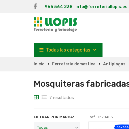
965 564 238
info@ferreteriallopis.es
Todas las categorías
Inicio
Ferreteria domestica
Antiplagas
Mosquiteras fabricada
7 resultados
FILTRAR POR MARCA:
Ref: 01190405
noveda