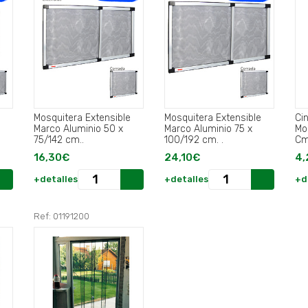
Mosquitera Extensible
Mosquitera Extensible
Ci
Marco Aluminio 50 x
Marco Aluminio 75 x
Mo
75/142 cm..
100/192 cm. .
Cm
16,30€
24,10€
4,
+detalles
+detalles
+d
Ref: 01191200