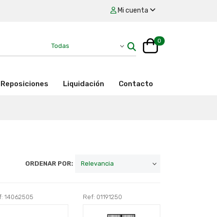
Mi cuenta
0
Reposiciones
Liquidación
Contacto
ORDENAR POR:
f: 14062505
Ref: 01191250