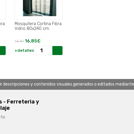
bra
Mosquitera Cortina Fibra
Vidrio 80x240 cm.
16,85€
14,49
+detalles
uir descripciones y contenidos visuales generados o editados mediante in
s - Ferreteria y
laje
cto