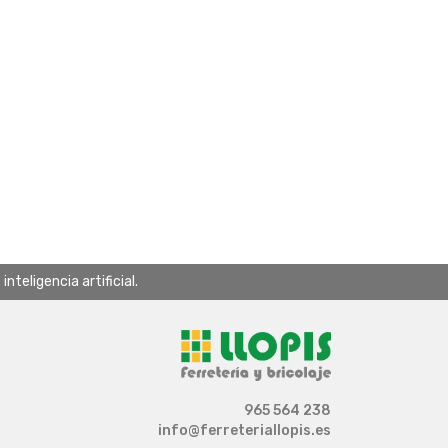
teligencia artificial.
965 564 238
info@ferreteriallopis.es