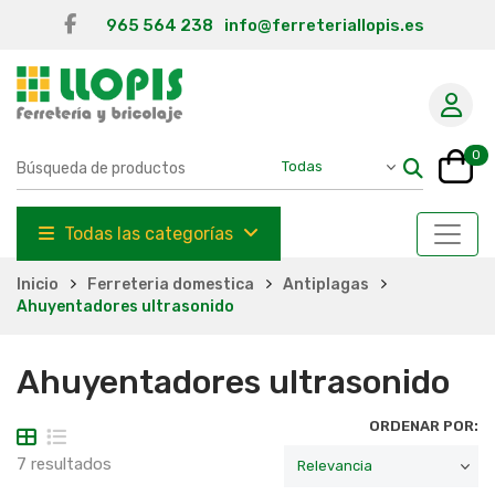
965 564 238
info@ferreteriallopis.es
0
Todas las categorías
Inicio
Ferreteria domestica
Antiplagas
Ahuyentadores ultrasonido
Ahuyentadores ultrasonido
ORDENAR POR:
7 resultados