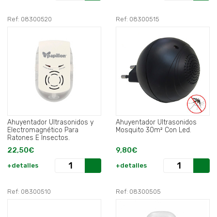
Ref: 08300520
Ref: 08300515
Ahuyentador Ultrasonidos y
Ahuyentador Ultrasonidos
Electromagnético Para
Mosquito 30m² Con Led.
Ratones E Insectos.
22,50€
9,80€
+detalles
+detalles
Ref: 08300510
Ref: 08300505