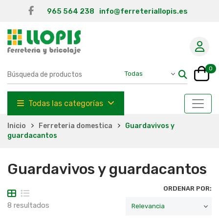
965 564 238
info@ferreteriallopis.es
0
Todas las categorías
Inicio
Ferreteria domestica
Guardavivos y
guardacantos
Guardavivos y guardacantos
ORDENAR POR:
8 resultados