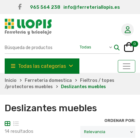
965 564 238
info@ferreteriallopis.es
0
Todas las categorías
Inicio
Ferreteria domestica
Fieltros / topes
/protectores muebles
Deslizantes muebles
Deslizantes muebles
ORDENAR POR:
14 resultados