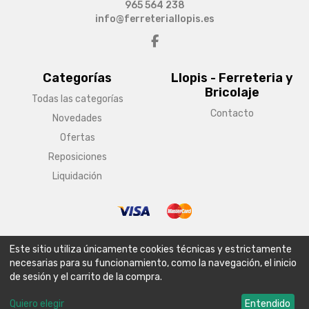
965 564 238
info@ferreteriallopis.es
Categorías
Llopis - Ferreteria y
Bricolaje
Todas las categorías
Contacto
Novedades
Ofertas
Reposiciones
Liquidación
© Copyright 2026 Llopis - Ferreteria y Bricolaje
Este sitio utiliza únicamente cookies técnicas y estrictamente
Aviso legal
Condiciones generales de venta
Política de envío
necesarias para su funcionamiento, como la navegación, el inicio
de sesión y el carrito de la compra.
Política de privacidad
Política de cookies
Configurar cookies
Quiero elegir
Entendido