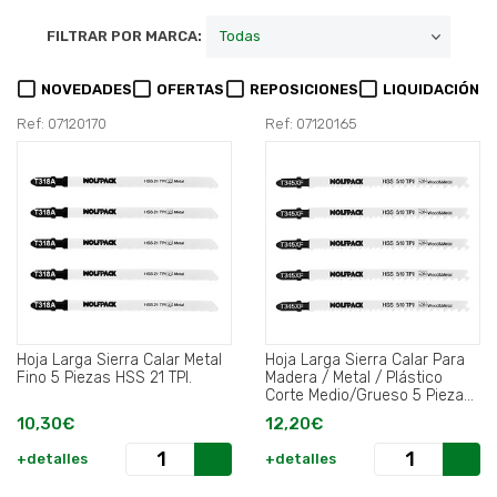
FILTRAR POR MARCA:
NOVEDADES
OFERTAS
REPOSICIONES
LIQUIDACIÓN
Ref: 07120170
Ref: 07120165
Hoja Larga Sierra Calar Metal
Hoja Larga Sierra Calar Para
Fino 5 Piezas HSS 21 TPI.
Madera / Metal / Plástico
Corte Medio/Grueso 5 Piezas.
Hoja Cromo Vanadio 58.
10,30€
12,20€
Vastago T Universal..
+detalles
+detalles