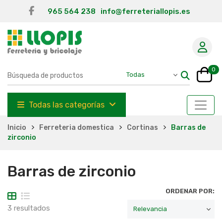
965 564 238
info@ferreteriallopis.es
0
Todas las categorías
Inicio
Ferreteria domestica
Cortinas
Barras de
zirconio
Barras de zirconio
ORDENAR POR:
3 resultados