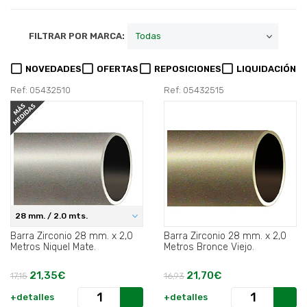
FILTRAR POR MARCA:
NOVEDADES
OFERTAS
REPOSICIONES
LIQUIDACIÓN
Ref: 05432510
Ref: 05432515
28 mm. / 2.0 mts.
Barra Zirconio 28 mm. x 2,0
Barra Zirconio 28 mm. x 2,0
Metros Niquel Mate.
Metros Bronce Viejo.
21,35€
21,70€
17,15
16,93
+detalles
+detalles