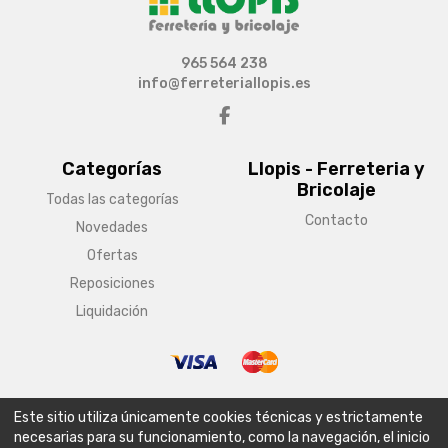
965 564 238
info@ferreteriallopis.es
Categorías
Llopis - Ferreteria y
Bricolaje
Todas las categorías
Contacto
Novedades
Ofertas
Reposiciones
Liquidación
© Copyright 2026 Llopis - Ferreteria y Bricolaje
Este sitio utiliza únicamente cookies técnicas y estrictamente
Aviso legal
Condiciones generales de venta
Política de envío
necesarias para su funcionamiento, como la navegación, el inicio