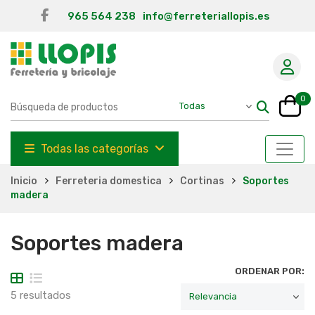
965 564 238
info@ferreteriallopis.es
0
Todas las categorías
Inicio
Ferreteria domestica
Cortinas
Soportes
madera
Soportes madera
ORDENAR POR:
5 resultados