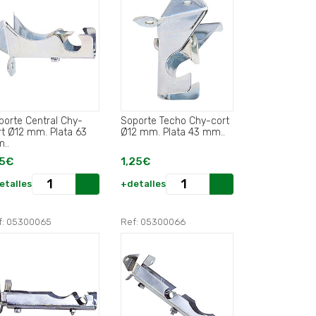
porte Central Chy-
Soporte Techo Chy-cort
t Ø12 mm. Plata 63
Ø12 mm. Plata 43 mm..
..
15€
1,25€
etalles
+detalles
f: 05300065
Ref: 05300066