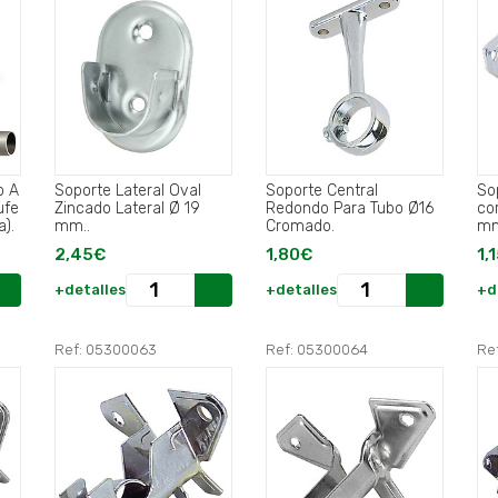
o A
Soporte Lateral Oval
Soporte Central
So
ufe
Zincado Lateral Ø 19
Redondo Para Tubo Ø16
cor
).
mm..
Cromado.
mm
2,45€
1,80€
1,
+detalles
+detalles
+d
Ref: 05300063
Ref: 05300064
Re