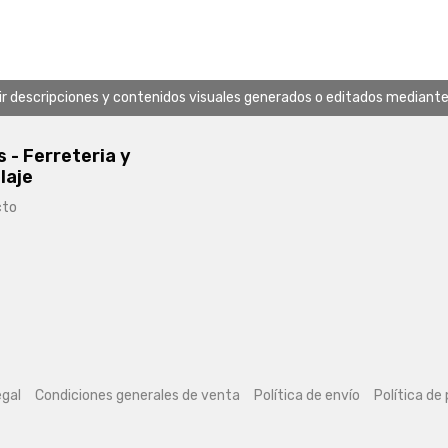
uir descripciones y contenidos visuales generados o editados mediante in
s - Ferreteria y
laje
cto
egal
Condiciones generales de venta
Política de envío
Política de