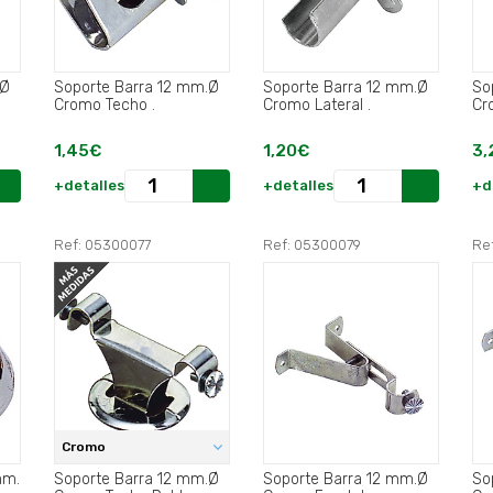
.Ø
Soporte Barra 12 mm.Ø
Soporte Barra 12 mm.Ø
So
Cromo Techo .
Cromo Lateral .
1,45€
1,20€
3,
+detalles
+detalles
+d
Ref: 05300077
Ref: 05300079
Re
Cromo
mm.
Soporte Barra 12 mm.Ø
Soporte Barra 12 mm.Ø
So