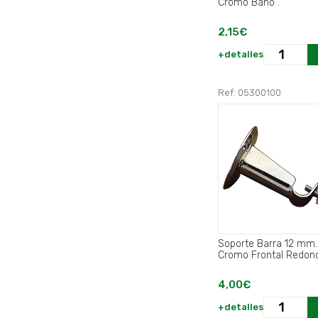
Cromo Baño .
2,15€
+detalles
Ref: 05300100
Soporte Barra 12 mm
Cromo Frontal Redon
4,00€
+detalles