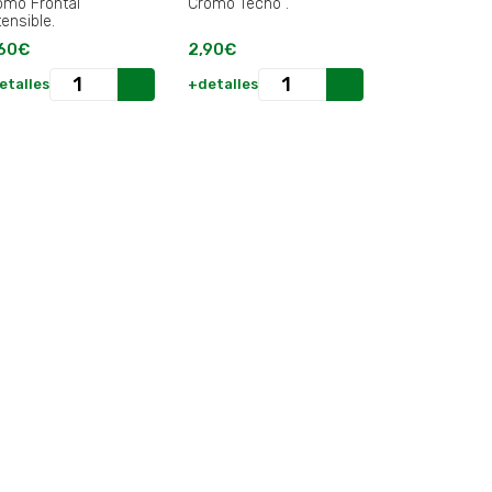
 Frontal
Cromo Techo .
ensible.
60€
2,90€
etalles
+detalles