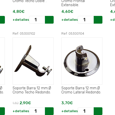
Cromo Techo Doble .
Cromo Frontal
Cromo
Extensible.
Ext
4,80€
4,60€
4,
+detalles
+detalles
+d
Ref: 05300102
Ref: 05300104
.Ø
Soporte Barra 12 mm.Ø
Soporte Barra 12 mm.Ø
do.
Cromo Techo Redondo.
Cromo Lateral Redondo.
2,90€
3,70€
1,82
+detalles
+detalles