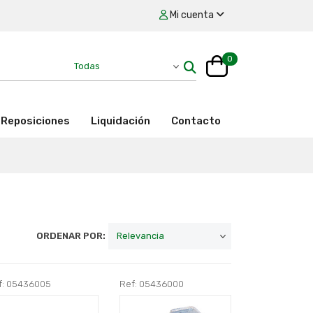
Mi cuenta
0
Reposiciones
Liquidación
Contacto
ORDENAR POR:
f: 05436005
Ref: 05436000