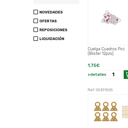
NOVEDADES
OFERTAS
REPOSICIONES
LIQUIDACIÓN
Cuelga Cuadros Pvc
(Blister 12pzs).
1,75€
+detalles
Ref: 05391505