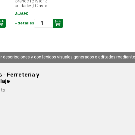
Grande (Blister 3
unidades) Clavar.
3,30€
+detalles
uir descripciones y contenidos visuales generados o editados mediante in
s - Ferreteria y
laje
cto