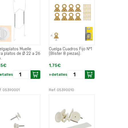
elgaplatos Muelle
Cuelga Cuadros Fijo Nº1
ra platos de Ø 22 a 26
(Blister 8 piezas).
..
95€
1,75€
etalles
+detalles
f: 05390001
Ref: 05390010