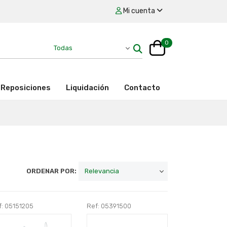
Mi cuenta
0
Reposiciones
Liquidación
Contacto
ORDENAR POR:
f: 05151205
Ref: 05391500