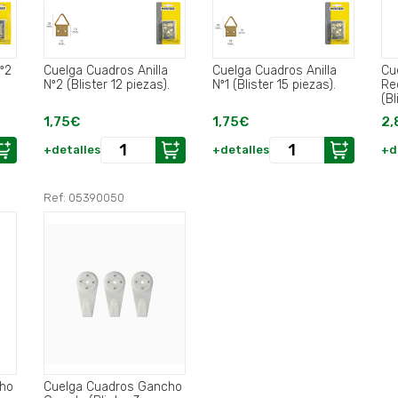
º2
Cuelga Cuadros Anilla
Cuelga Cuadros Anilla
Cu
Nº2 (Blister 12 piezas).
Nº1 (Blister 15 piezas).
Re
(Bl
Cla
1,75€
1,75€
2,
+detalles
+detalles
+d
Ref: 05390050
cho
Cuelga Cuadros Gancho