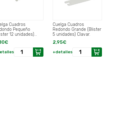
elga Cuadros
Cuelga Cuadros
dondo Pequeño
Redondo Grande (Blister
ister 12 unidades)
5 unidades) Clavar.
var.
80€
2,95€
etalles
+detalles