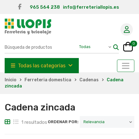
965 564 238
info@ferreteriallopis.es
0
Todas las categorías
Inicio
Ferreteria domestica
Cadenas
Cadena
zincada
Cadena zincada
1 resultados
ORDENAR POR: